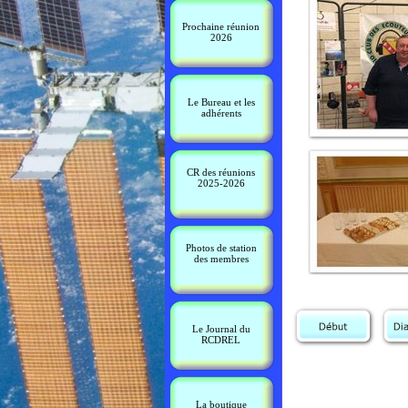
Prochaine réunion
2026
Le Bureau et les
adhérents
CR des réunions
2025-2026
Photos de station
des membres
Le Journal du
RCDREL
La boutique