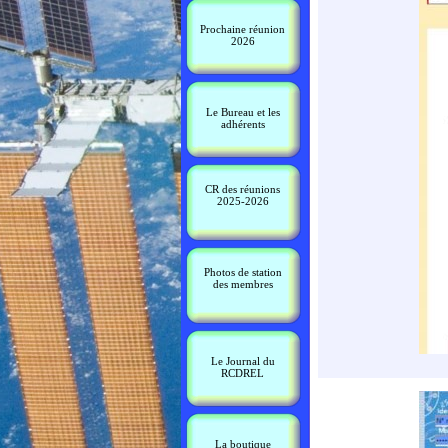
Prochaine réunion
2026
Le Bureau et les
adhérents
CR des réunions
2025-2026
Photos de station
des membres
Le Journal du
RCDREL
La boutique