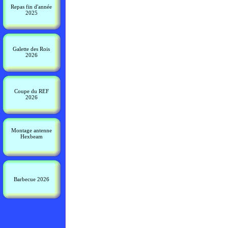
Repas fin d'année
2025
Galette des Rois
2026
Coupe du REF
2026
Montage antenne
Hexbeam
Barbecue 2026