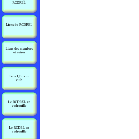
RCDREL
Liens du RCDREL
Liens des membres
et autres
Carte QSLs du
club
Le RCDREL en
vadrouille
Le RCDEL en
vadrouille