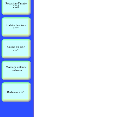
Repas fin d'année
2025
Galette des Rois
2026
Coupe du REF
2026
Montage antenne
Hexbeam
Barbecue 2026