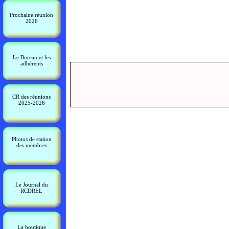
Prochaine réunion
2026
Le Bureau et les
adhérents
CR des réunions
2025-2026
Photos de station
des membres
Le Journal du
RCDREL
La boutique