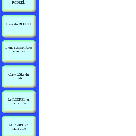
RCDREL
Liens du RCDREL
Liens des membres
et autres
Carte QSLs du
club
Le RCDREL en
vadrouille
Le RCDEL en
vadrouille