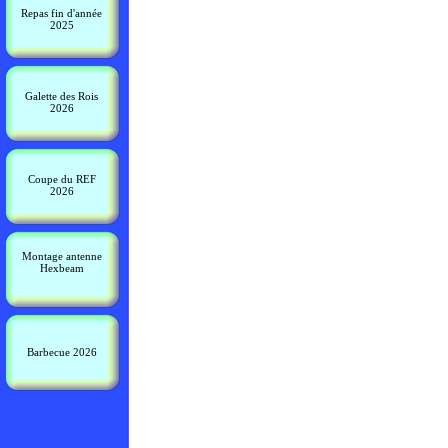
Repas fin d'année
2025
Galette des Rois
2026
Coupe du REF
2026
Montage antenne
Hexbeam
Barbecue 2026