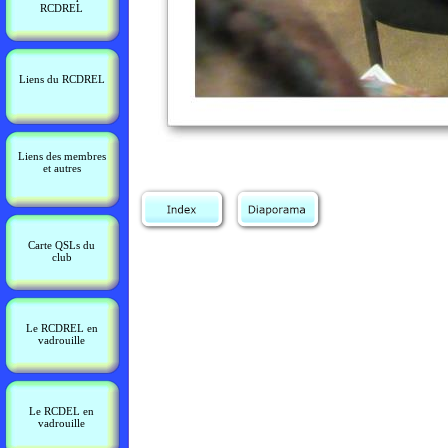
RCDREL
Liens du RCDREL
Liens des membres
et autres
Carte QSLs du
club
Le RCDREL en
vadrouille
Le RCDEL en
vadrouille