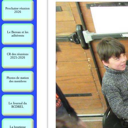
Prochaine réunion
2026
Le Bureau et les
adhérents
CR des réunions
2025-2026
Photos de station
des membres
Le Journal du
RCDREL
La boutique