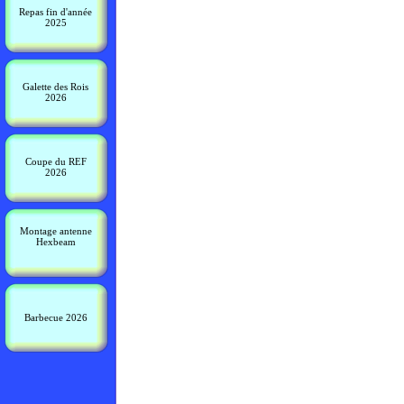
Repas fin d'année
2025
Galette des Rois
2026
Coupe du REF
2026
Montage antenne
Hexbeam
Barbecue 2026