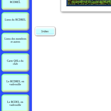
RCDREL
Liens du RCDREL
Liens des membres
et autres
Carte QSLs du
club
Le RCDREL en
vadrouille
Le RCDEL en
vadrouille