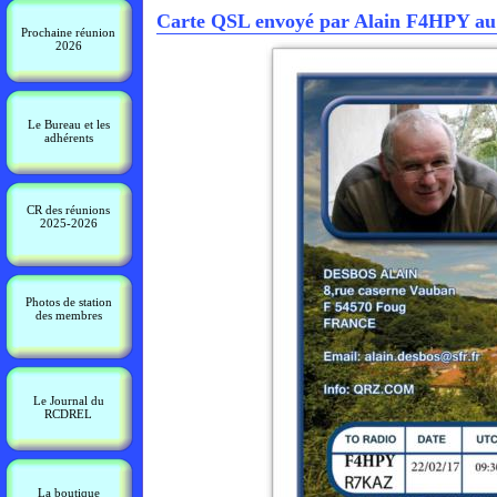
Carte QSL envoyé par Alain F4HPY au 
Prochaine réunion
2026
Le Bureau et les
adhérents
CR des réunions
2025-2026
Photos de station
des membres
Le Journal du
RCDREL
La boutique