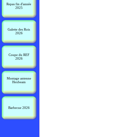
Repas fin d'année
2025
Galette des Rois
2026
Coupe du REF
2026
Montage antenne
Hexbeam
Barbecue 2026