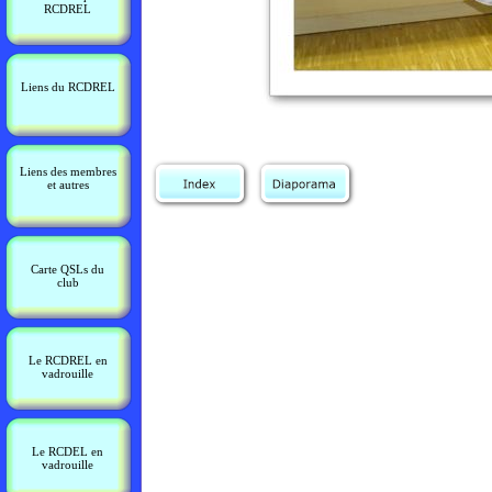
RCDREL
Liens du RCDREL
Liens des membres
et autres
Carte QSLs du
club
Le RCDREL en
vadrouille
Le RCDEL en
vadrouille