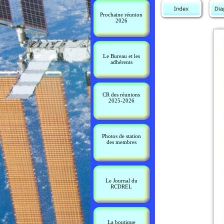
Prochaine réunion
2026
Le Bureau et les
adhérents
CR des réunions
2025-2026
Photos de station
des membres
Le Journal du
RCDREL
La boutique