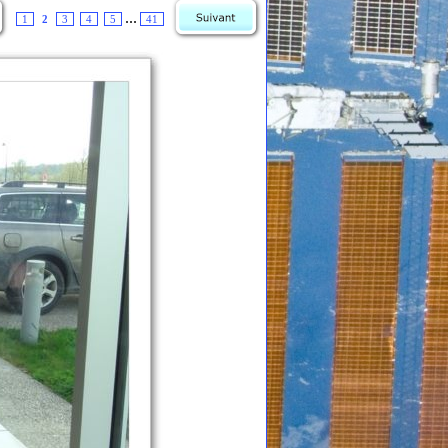
...
1
2
3
4
5
41