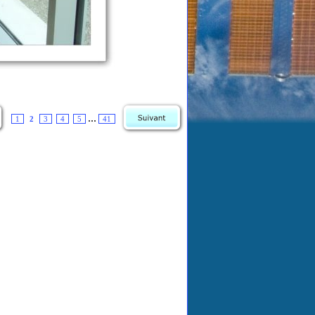
...
1
2
3
4
5
41