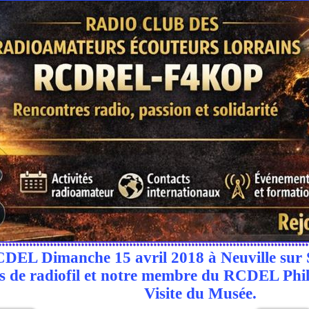
CDEL Dimanche 15 avril 2018 à Neuville sur S
ms de radiofil et notre membre du RCDEL Phi
Visite du Musée.