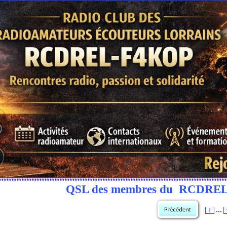
QSL des membres du RCDRE
...
1