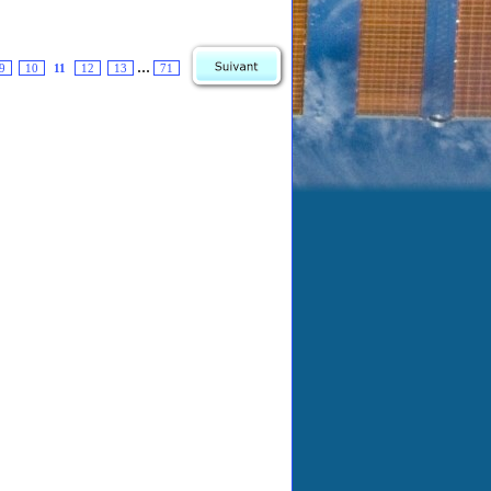
...
9
10
11
12
13
71