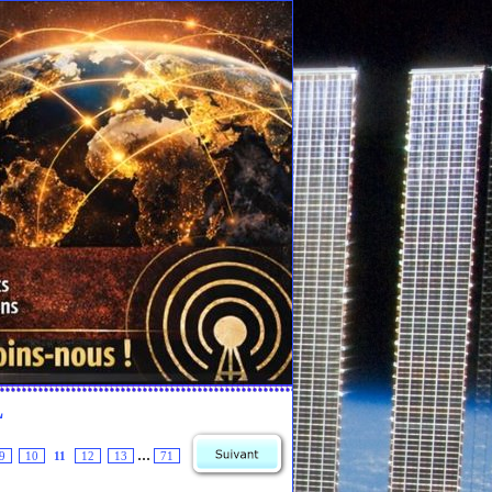
L
...
9
10
11
12
13
71