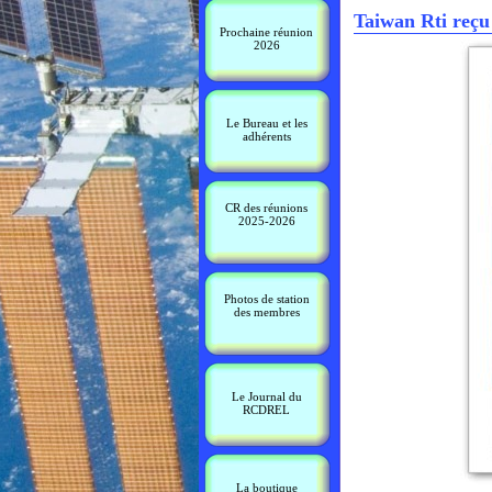
Taiwan Rti reçu
Prochaine réunion
2026
Le Bureau et les
adhérents
CR des réunions
2025-2026
Photos de station
des membres
Le Journal du
RCDREL
La boutique