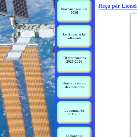
Reçu par Lione
Prochaine réunion
2026
Le Bureau et les
adhérents
CR des réunions
2025-2026
Photos de station
des membres
Le Journal du
RCDREL
La boutique