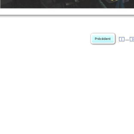
...
1
1