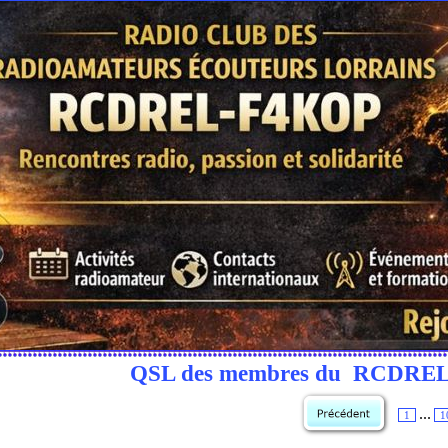
QSL des membres du RCDRE
...
1
1