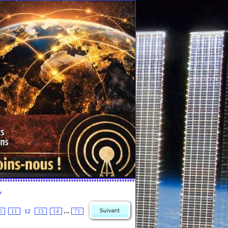
L
...
0
11
12
13
14
71