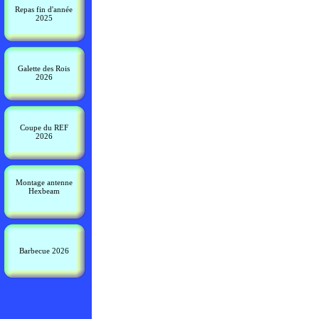
Repas fin d'année
2025
Galette des Rois
2026
Coupe du REF
2026
Montage antenne
Hexbeam
Barbecue 2026