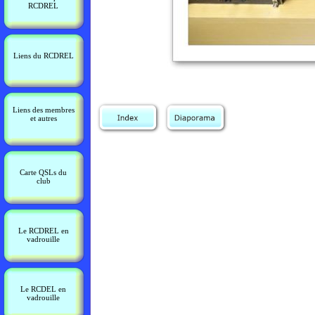
RCDREL
Liens du RCDREL
Liens des membres
et autres
Carte QSLs du
club
Le RCDREL en
vadrouille
Le RCDEL en
vadrouille