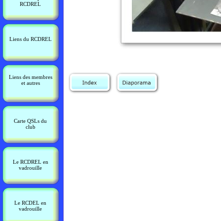
RCDREL
Liens du RCDREL
Liens des membres
et autres
Carte QSLs du
club
Le RCDREL en
vadrouille
Le RCDEL en
vadrouille