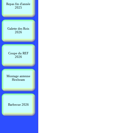
Repas fin d'année
2025
Galette des Rois
2026
Coupe du REF
2026
Montage antenne
Hexbeam
Barbecue 2026